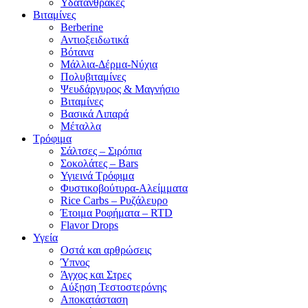
Υδατάνθρακες
Βιταμίνες
Berberine
Αντιοξειδωτικά
Βότανα
Μάλλια-Δέρμα-Νύχια
Πολυβιταμίνες
Ψευδάργυρος & Μαγνήσιο
Βιταμίνες
Βασικά Λιπαρά
Μέταλλα
Τρόφιμα
Σάλτσες – Σιρόπια
Σοκολάτες – Bars
Υγιεινά Τρόφιμα
Φυστικοβούτυρα-Αλείμματα
Rice Carbs – Ρυζάλευρο
Έτοιμα Ροφήματα – RTD
Flavor Drops
Υγεία
Οστά και αρθρώσεις
Ύπνος
Άγχος και Στρες
Αύξηση Τεστοστερόνης
Αποκατάσταση