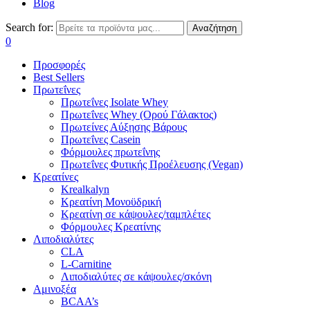
Blog
Search for:
Αναζήτηση
0
Προσφορές
Best Sellers
Πρωτεΐνες
Πρωτεΐνες Isolate Whey
Πρωτεΐνες Whey (Ορού Γάλακτος)
Πρωτείνες Αύξησης Βάρους
Πρωτεΐνες Casein
Φόρμουλες πρωτεΐνης
Πρωτεΐνες Φυτικής Προέλευσης (Vegan)
Κρεατίνες
Krealkalyn
Κρεατίνη Μονοϋδρική
Κρεατίνη σε κάψουλες/ταμπλέτες
Φόρμουλες Κρεατίνης
Λιποδιαλύτες
CLA
L-Carnitine
Λιποδιαλύτες σε κάψουλες/σκόνη
Αμινοξέα
BCAA’s