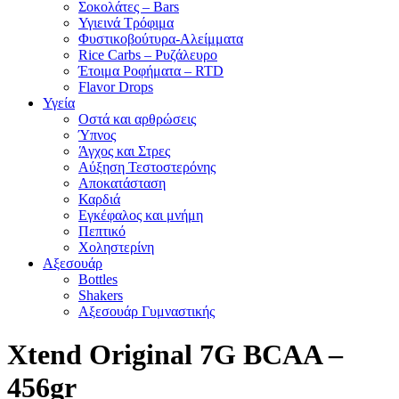
Σοκολάτες – Bars
Υγιεινά Τρόφιμα
Φυστικοβούτυρα-Αλείμματα
Rice Carbs – Ρυζάλευρο
Έτοιμα Ροφήματα – RTD
Flavor Drops
Υγεία
Οστά και αρθρώσεις
Ύπνος
Άγχος και Στρες
Αύξηση Τεστοστερόνης
Αποκατάσταση
Καρδιά
Εγκέφαλος και μνήμη
Πεπτικό
Χοληστερίνη
Αξεσουάρ
Bottles
Shakers
Αξεσουάρ Γυμναστικής
Xtend Original 7G BCAA –
456gr