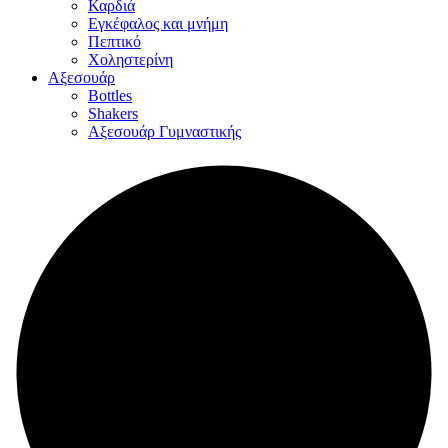
Καρδιά
Εγκέφαλος και μνήμη
Πεπτικό
Χοληστερίνη
Αξεσουάρ
Bottles
Shakers
Αξεσουάρ Γυμναστικής