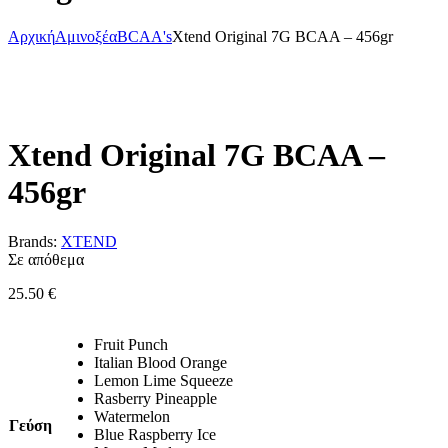
Αρχική
Αμινοξέα
BCAA's
Xtend Original 7G BCAA – 456gr
Xtend Original 7G BCAA –
456gr
Brands:
XTEND
Σε απόθεμα
25.50
€
Fruit Punch
Italian Blood Orange
Lemon Lime Squeeze
Rasberry Pineapple
Watermelon
Γεύση
Blue Raspberry Ice