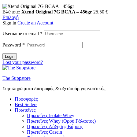
Βλέπετε:
Xtend Original 7G BCAA – 456gr
25.50
€
Επιλογή
Sign in
Create an Account
Username or email
*
Password
*
Login
Lost your password?
The Suppstore
Συμπληρώματα διατροφής & αξεσουάρ γυμναστικής
Προσφορές
Best Sellers
Πρωτεΐνες
Πρωτεΐνες Isolate Whey
Πρωτεΐνες Whey (Ορού Γάλακτος)
Πρωτείνες Αύξησης Βάρους
Πρωτεΐνες Casein