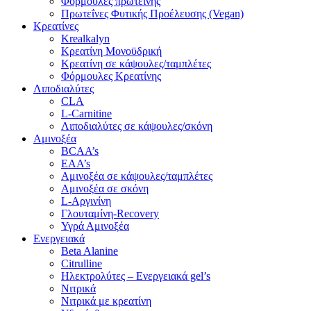
Φόρμουλες πρωτεΐνης
Πρωτεΐνες Φυτικής Προέλευσης (Vegan)
Κρεατίνες
Krealkalyn
Κρεατίνη Μονοϋδρική
Κρεατίνη σε κάψουλες/ταμπλέτες
Φόρμουλες Κρεατίνης
Λιποδιαλύτες
CLA
L-Carnitine
Λιποδιαλύτες σε κάψουλες/σκόνη
Αμινοξέα
BCAA’s
EAA’s
Αμινοξέα σε κάψουλες/ταμπλέτες
Αμινοξέα σε σκόνη
L-Αργινίνη
Γλουταμίνη-Recovery
Υγρά Αμινοξέα
Ενεργειακά
Beta Alanine
Citrulline
Ηλεκτρολύτες – Ενεργειακά gel’s
Νιτρικά
Νιτρικά με κρεατίνη