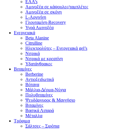
EAA’s
Αμινοξέα σε κάψουλες/ταμπλέτες
Αμινοξέα σε σκόνη
L-Αργινίνη
Γλουταμίνη-Recovery
Υγρά Αμινοξέα
Ενεργειακά
Beta Alanine
Citrulline
Ηλεκτρολύτες – Ενεργειακά gel’s
Νιτρικά
Νιτρικά με κρεατίνη
Υδατάνθρακες
Βιταμίνες
Berberine
Αντιοξειδωτικά
Βότανα
Μάλλια-Δέρμα-Νύχια
Πολυβιταμίνες
Ψευδάργυρος & Μαγνήσιο
Βιταμίνες
Βασικά Λιπαρά
Μέταλλα
Τρόφιμα
Σάλτσες – Σιρόπια