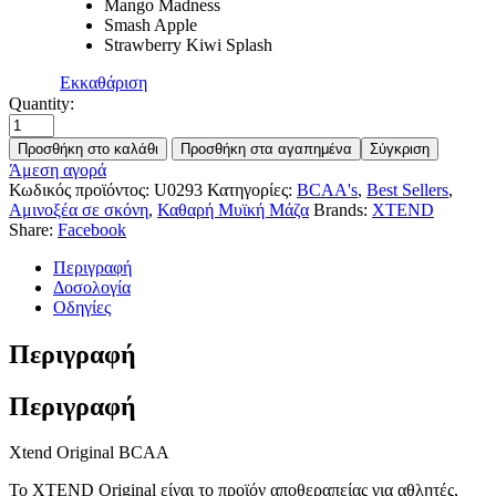
Mango Madness
Smash Apple
Strawberry Kiwi Splash
Εκκαθάριση
Quantity:
Προσθήκη στο καλάθι
Προσθήκη στα αγαπημένα
Σύγκριση
Άμεση αγορά
Κωδικός προϊόντος:
U0293
Κατηγορίες:
BCAA's
,
Best Sellers
,
Αμινοξέα σε σκόνη
,
Καθαρή Μυϊκή Μάζα
Brands:
XTEND
Share:
Facebook
Περιγραφή
Δοσολογία
Οδηγίες
Περιγραφή
Περιγραφή
Xtend Original BCAA
Το XTEND Original είναι το προϊόν αποθεραπείας για αθλητές,