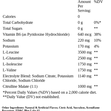
Amount
%DV
Per
Serving:
Calories
0
Total Carbohydrate
0 g
0%*
Total Sugars
0 g
**
Vitamin B6 (as Pyridoxine Hydrochloride)
640 mcg
38%
Sodium
220 mg
10%
Potassium
170 mg
4%
L-Leucine
3500 mg
**
L-Glutamine
2500 mg
**
L-Isoleucine
1750 mg
**
L-Valine
1750 mg
**
Electrolyte Blend: Sodium Citrate, Potassium
1140 mg
**
Chloride, Sodium Chloride
Citrulline Malate (1:1)
1000 mg
**
*Percent Daily Values (%DV) based on a 2,000 calorie diet.
**Daily Value (DV) not established.
Other Ingredients: Natural & Artificial Flavor, Citric Acid, Sucralose, Acesulfame
Potassium, FD&C Blue Lake #1.