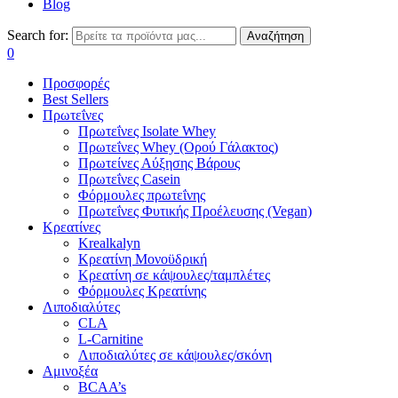
Blog
Search for:
Αναζήτηση
0
Προσφορές
Best Sellers
Πρωτεΐνες
Πρωτεΐνες Isolate Whey
Πρωτεΐνες Whey (Ορού Γάλακτος)
Πρωτείνες Αύξησης Βάρους
Πρωτεΐνες Casein
Φόρμουλες πρωτεΐνης
Πρωτεΐνες Φυτικής Προέλευσης (Vegan)
Κρεατίνες
Krealkalyn
Κρεατίνη Μονοϋδρική
Κρεατίνη σε κάψουλες/ταμπλέτες
Φόρμουλες Κρεατίνης
Λιποδιαλύτες
CLA
L-Carnitine
Λιποδιαλύτες σε κάψουλες/σκόνη
Αμινοξέα
BCAA’s