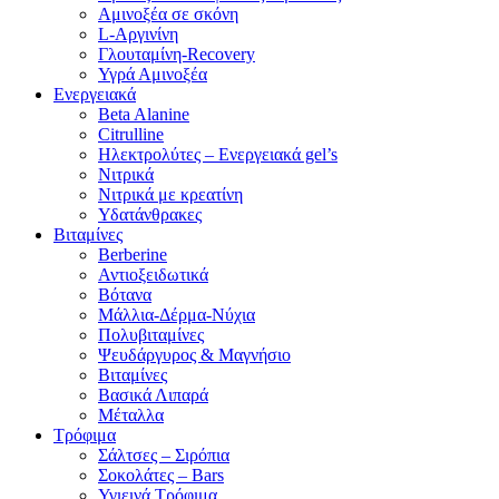
Αμινοξέα σε σκόνη
L-Αργινίνη
Γλουταμίνη-Recovery
Υγρά Αμινοξέα
Ενεργειακά
Beta Alanine
Citrulline
Ηλεκτρολύτες – Ενεργειακά gel’s
Νιτρικά
Νιτρικά με κρεατίνη
Υδατάνθρακες
Βιταμίνες
Berberine
Αντιοξειδωτικά
Βότανα
Μάλλια-Δέρμα-Νύχια
Πολυβιταμίνες
Ψευδάργυρος & Μαγνήσιο
Βιταμίνες
Βασικά Λιπαρά
Μέταλλα
Τρόφιμα
Σάλτσες – Σιρόπια
Σοκολάτες – Bars
Υγιεινά Τρόφιμα