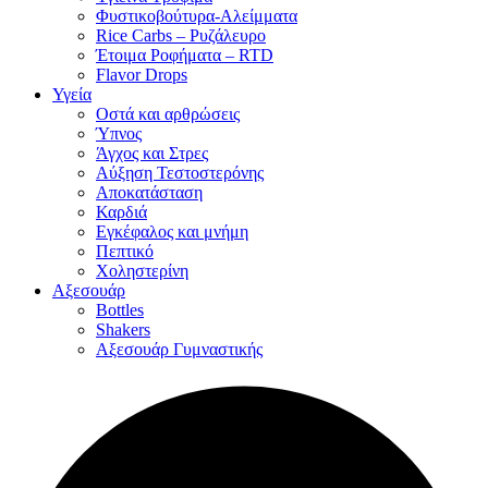
Φυστικοβούτυρα-Αλείμματα
Rice Carbs – Ρυζάλευρο
Έτοιμα Ροφήματα – RTD
Flavor Drops
Υγεία
Οστά και αρθρώσεις
Ύπνος
Άγχος και Στρες
Αύξηση Τεστοστερόνης
Αποκατάσταση
Καρδιά
Εγκέφαλος και μνήμη
Πεπτικό
Χοληστερίνη
Αξεσουάρ
Bottles
Shakers
Αξεσουάρ Γυμναστικής