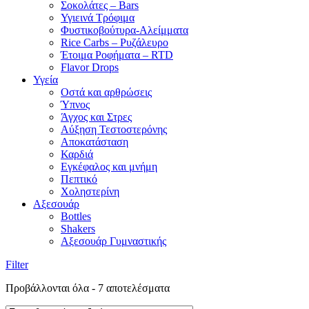
Σοκολάτες – Bars
Υγιεινά Τρόφιμα
Φυστικοβούτυρα-Αλείμματα
Rice Carbs – Ρυζάλευρο
Έτοιμα Ροφήματα – RTD
Flavor Drops
Υγεία
Οστά και αρθρώσεις
Ύπνος
Άγχος και Στρες
Αύξηση Τεστοστερόνης
Αποκατάσταση
Καρδιά
Εγκέφαλος και μνήμη
Πεπτικό
Χοληστερίνη
Αξεσουάρ
Bottles
Shakers
Αξεσουάρ Γυμναστικής
Filter
Προβάλλονται όλα - 7 αποτελέσματα