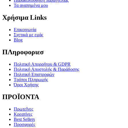
Παρακολούθηση παραγγελίας
Τα αγαπημένα μου
Χρήσιμα Links
Επικοινωνία
Σχετικά με εμάς
Blog
ΠΛηροφοριεσ
Πολιτική Απορρήτου & GDPR
Πολιτική Αποστολής & Παράδοσης
Πολιτική Επιστροφών
Τρόποι Πληρωμής
Όροι Χρήσης
ΠΡΟΪΟΝΤΑ
Πρωτεΐνες
Κρεατίνες
Best Sellers
Προσφορές