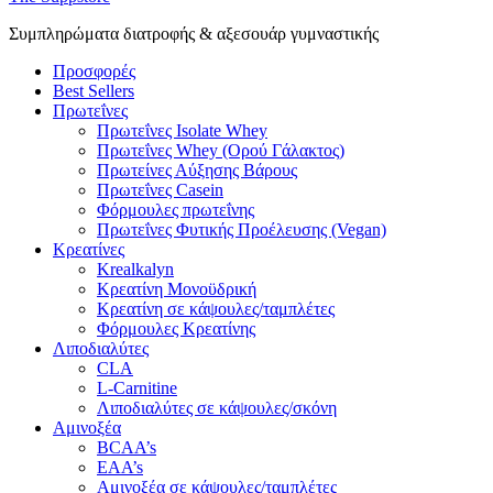
Συμπληρώματα διατροφής & αξεσουάρ γυμναστικής
Προσφορές
Best Sellers
Πρωτεΐνες
Πρωτεΐνες Isolate Whey
Πρωτεΐνες Whey (Ορού Γάλακτος)
Πρωτείνες Αύξησης Βάρους
Πρωτεΐνες Casein
Φόρμουλες πρωτεΐνης
Πρωτεΐνες Φυτικής Προέλευσης (Vegan)
Κρεατίνες
Krealkalyn
Κρεατίνη Μονοϋδρική
Κρεατίνη σε κάψουλες/ταμπλέτες
Φόρμουλες Κρεατίνης
Λιποδιαλύτες
CLA
L-Carnitine
Λιποδιαλύτες σε κάψουλες/σκόνη
Αμινοξέα
BCAA’s
EAA’s
Αμινοξέα σε κάψουλες/ταμπλέτες