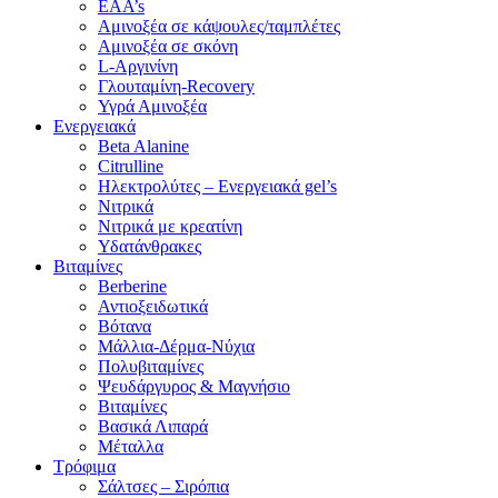
EAA’s
Αμινοξέα σε κάψουλες/ταμπλέτες
Αμινοξέα σε σκόνη
L-Αργινίνη
Γλουταμίνη-Recovery
Υγρά Αμινοξέα
Ενεργειακά
Beta Alanine
Citrulline
Ηλεκτρολύτες – Ενεργειακά gel’s
Νιτρικά
Νιτρικά με κρεατίνη
Υδατάνθρακες
Βιταμίνες
Berberine
Αντιοξειδωτικά
Βότανα
Μάλλια-Δέρμα-Νύχια
Πολυβιταμίνες
Ψευδάργυρος & Μαγνήσιο
Βιταμίνες
Βασικά Λιπαρά
Μέταλλα
Τρόφιμα
Σάλτσες – Σιρόπια