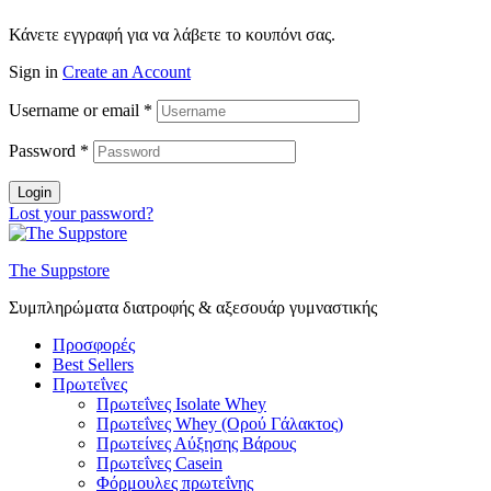
Κάνετε εγγραφή για να λάβετε το κουπόνι σας.
Sign in
Create an Account
Username or email
*
Password
*
Login
Lost your password?
The Suppstore
Συμπληρώματα διατροφής & αξεσουάρ γυμναστικής
Προσφορές
Best Sellers
Πρωτεΐνες
Πρωτεΐνες Isolate Whey
Πρωτεΐνες Whey (Ορού Γάλακτος)
Πρωτείνες Αύξησης Βάρους
Πρωτεΐνες Casein
Φόρμουλες πρωτεΐνης