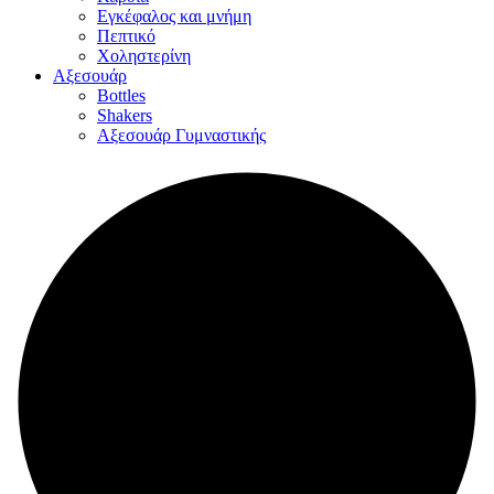
Εγκέφαλος και μνήμη
Πεπτικό
Χοληστερίνη
Αξεσουάρ
Bottles
Shakers
Αξεσουάρ Γυμναστικής