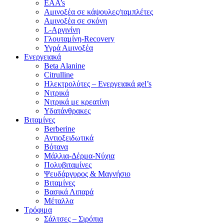
EAA’s
Αμινοξέα σε κάψουλες/ταμπλέτες
Αμινοξέα σε σκόνη
L-Αργινίνη
Γλουταμίνη-Recovery
Υγρά Αμινοξέα
Ενεργειακά
Beta Alanine
Citrulline
Ηλεκτρολύτες – Ενεργειακά gel’s
Νιτρικά
Νιτρικά με κρεατίνη
Υδατάνθρακες
Βιταμίνες
Berberine
Αντιοξειδωτικά
Βότανα
Μάλλια-Δέρμα-Νύχια
Πολυβιταμίνες
Ψευδάργυρος & Μαγνήσιο
Βιταμίνες
Βασικά Λιπαρά
Μέταλλα
Τρόφιμα
Σάλτσες – Σιρόπια