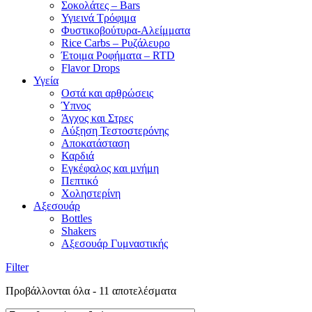
Σοκολάτες – Bars
Υγιεινά Τρόφιμα
Φυστικοβούτυρα-Αλείμματα
Rice Carbs – Ρυζάλευρο
Έτοιμα Ροφήματα – RTD
Flavor Drops
Υγεία
Οστά και αρθρώσεις
Ύπνος
Άγχος και Στρες
Αύξηση Τεστοστερόνης
Αποκατάσταση
Καρδιά
Εγκέφαλος και μνήμη
Πεπτικό
Χοληστερίνη
Αξεσουάρ
Bottles
Shakers
Αξεσουάρ Γυμναστικής
Filter
Προβάλλονται όλα - 11 αποτελέσματα