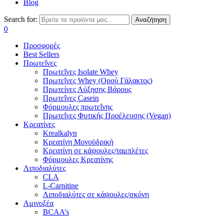
Blog
Search for:
Αναζήτηση
0
Προσφορές
Best Sellers
Πρωτεΐνες
Πρωτεΐνες Isolate Whey
Πρωτεΐνες Whey (Ορού Γάλακτος)
Πρωτείνες Αύξησης Βάρους
Πρωτεΐνες Casein
Φόρμουλες πρωτεΐνης
Πρωτεΐνες Φυτικής Προέλευσης (Vegan)
Κρεατίνες
Krealkalyn
Κρεατίνη Μονοϋδρική
Κρεατίνη σε κάψουλες/ταμπλέτες
Φόρμουλες Κρεατίνης
Λιποδιαλύτες
CLA
L-Carnitine
Λιποδιαλύτες σε κάψουλες/σκόνη
Αμινοξέα
BCAA’s