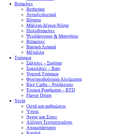
Βιταμίνες
Berberine
Αντιοξειδωτικά
Βότανα
Μάλλια-Δέρμα-Νύχια
Πολυβιταμίνες
Ψευδάργυρος & Μαγνήσιο
Βιταμίνες
Βασικά Λιπαρά
Μέταλλα
Τρόφιμα
Σάλτσες – Σιρόπια
Σοκολάτες – Bars
Υγιεινά Τρόφιμα
Φυστικοβούτυρα-Αλείμματα
Rice Carbs – Ρυζάλευρο
Έτοιμα Ροφήματα – RTD
Flavor Drops
Υγεία
Οστά και αρθρώσεις
Ύπνος
Άγχος και Στρες
Αύξηση Τεστοστερόνης
Αποκατάσταση
Καρδιά