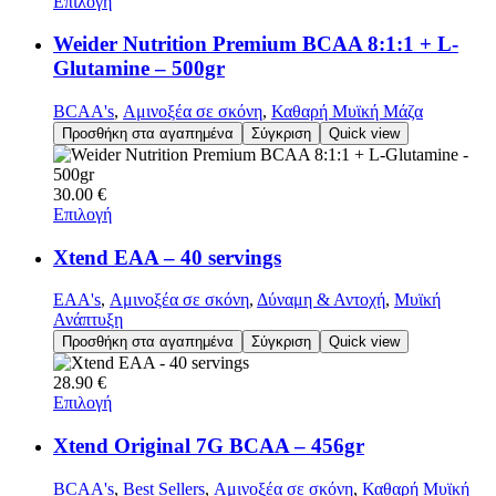
Επιλογή
Weider Nutrition Premium BCAA 8:1:1 + L-
Glutamine – 500gr
BCAA's
,
Αμινοξέα σε σκόνη
,
Καθαρή Μυϊκή Μάζα
Προσθήκη στα αγαπημένα
Σύγκριση
Quick view
30.00
€
Επιλογή
Xtend EAA – 40 servings
EAA's
,
Αμινοξέα σε σκόνη
,
Δύναμη & Αντοχή
,
Μυϊκή
Ανάπτυξη
Προσθήκη στα αγαπημένα
Σύγκριση
Quick view
28.90
€
Επιλογή
Xtend Original 7G BCAA – 456gr
BCAA's
,
Best Sellers
,
Αμινοξέα σε σκόνη
,
Καθαρή Μυϊκή