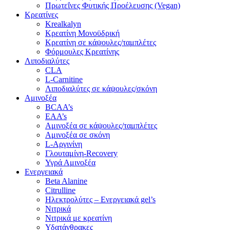
Πρωτεΐνες Φυτικής Προέλευσης (Vegan)
Κρεατίνες
Krealkalyn
Κρεατίνη Μονοϋδρική
Κρεατίνη σε κάψουλες/ταμπλέτες
Φόρμουλες Κρεατίνης
Λιποδιαλύτες
CLA
L-Carnitine
Λιποδιαλύτες σε κάψουλες/σκόνη
Αμινοξέα
BCAA’s
EAA’s
Αμινοξέα σε κάψουλες/ταμπλέτες
Αμινοξέα σε σκόνη
L-Αργινίνη
Γλουταμίνη-Recovery
Υγρά Αμινοξέα
Ενεργειακά
Beta Alanine
Citrulline
Ηλεκτρολύτες – Ενεργειακά gel’s
Νιτρικά
Νιτρικά με κρεατίνη
Υδατάνθρακες