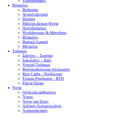
Υδατάνθρακες
Βιταμίνες
Berberine
Αντιοξειδωτικά
Βότανα
Μάλλια-Δέρμα-Νύχια
Πολυβιταμίνες
Ψευδάργυρος & Μαγνήσιο
Βιταμίνες
Βασικά Λιπαρά
Μέταλλα
Τρόφιμα
Σάλτσες – Σιρόπια
Σοκολάτες – Bars
Υγιεινά Τρόφιμα
Φυστικοβούτυρα-Αλείμματα
Rice Carbs – Ρυζάλευρο
Έτοιμα Ροφήματα – RTD
Flavor Drops
Υγεία
Οστά και αρθρώσεις
Ύπνος
Άγχος και Στρες
Αύξηση Τεστοστερόνης
Αποκατάσταση