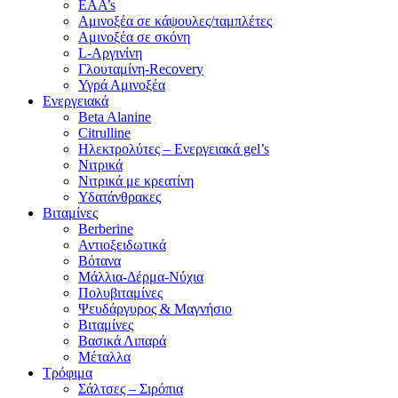
EAA’s
Αμινοξέα σε κάψουλες/ταμπλέτες
Αμινοξέα σε σκόνη
L-Αργινίνη
Γλουταμίνη-Recovery
Υγρά Αμινοξέα
Ενεργειακά
Beta Alanine
Citrulline
Ηλεκτρολύτες – Ενεργειακά gel’s
Νιτρικά
Νιτρικά με κρεατίνη
Υδατάνθρακες
Βιταμίνες
Berberine
Αντιοξειδωτικά
Βότανα
Μάλλια-Δέρμα-Νύχια
Πολυβιταμίνες
Ψευδάργυρος & Μαγνήσιο
Βιταμίνες
Βασικά Λιπαρά
Μέταλλα
Τρόφιμα
Σάλτσες – Σιρόπια