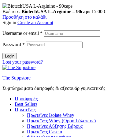
Βλέπετε:
BiotechUSA L-Arginine – 90caps
15.00
€
Προσθήκη στο καλάθι
Sign in
Create an Account
Username or email
*
Password
*
Login
Lost your password?
The Suppstore
Συμπληρώματα διατροφής & αξεσουάρ γυμναστικής
Προσφορές
Best Sellers
Πρωτεΐνες
Πρωτεΐνες Isolate Whey
Πρωτεΐνες Whey (Ορού Γάλακτος)
Πρωτείνες Αύξησης Βάρους
Πρωτεΐνες Casein