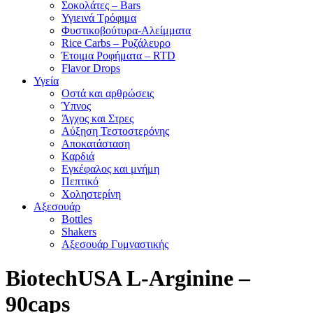
Σοκολάτες – Bars
Υγιεινά Τρόφιμα
Φυστικοβούτυρα-Αλείμματα
Rice Carbs – Ρυζάλευρο
Έτοιμα Ροφήματα – RTD
Flavor Drops
Υγεία
Οστά και αρθρώσεις
Ύπνος
Άγχος και Στρες
Αύξηση Τεστοστερόνης
Αποκατάσταση
Καρδιά
Εγκέφαλος και μνήμη
Πεπτικό
Χοληστερίνη
Αξεσουάρ
Bottles
Shakers
Αξεσουάρ Γυμναστικής
BiotechUSA L-Arginine –
90caps