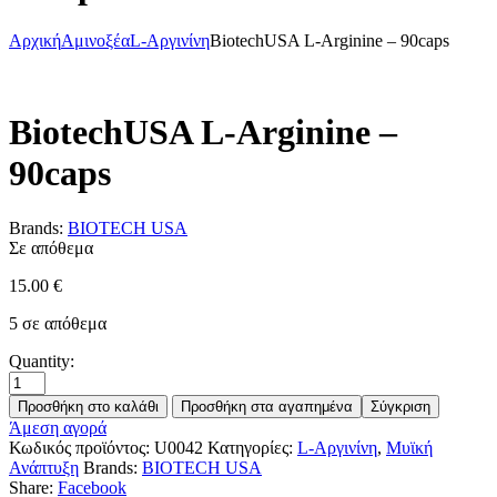
Αρχική
Αμινοξέα
L-Αργινίνη
BiotechUSA L-Arginine – 90caps
BiotechUSA L-Arginine –
90caps
Brands:
BIOTECH USA
Σε απόθεμα
15.00
€
5 σε απόθεμα
Quantity:
Προσθήκη στο καλάθι
Προσθήκη στα αγαπημένα
Σύγκριση
Άμεση αγορά
Κωδικός προϊόντος:
U0042
Κατηγορίες:
L-Αργινίνη
,
Μυϊκή
Ανάπτυξη
Brands:
BIOTECH USA
Share:
Facebook