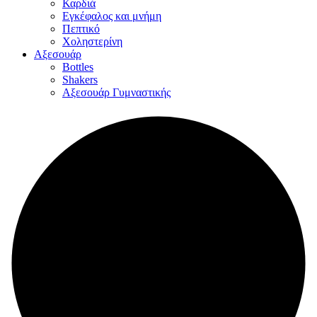
Καρδιά
Εγκέφαλος και μνήμη
Πεπτικό
Χοληστερίνη
Αξεσουάρ
Bottles
Shakers
Αξεσουάρ Γυμναστικής