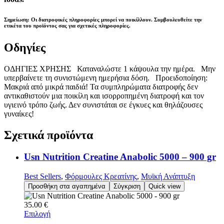
Σημείωση: Οι διατροφικές πληροφορίες μπορεί να ποικίλλουν. Συμβουλευθείτε την
ετικέτα του προϊόντος σας για σχετικές πληροφορίες.
Οδηγίες
ΟΔΗΓΙΕΣ ΧΡΗΣΗΣ Καταναλώστε 1 κάψουλα την ημέρα. Μην
υπερβαίνετε τη συνιστώμενη ημερήσια δόση. Προειδοποίηση:
Μακριά από μικρά παιδιά! Τα συμπληρώματα διατροφής δεν
αντικαθιστούν μια ποικίλη και ισορροπημένη διατροφή και τον
υγιεινό τρόπο ζωής. Δεν συνιστάται σε έγκυες και θηλάζουσες
γυναίκες!
Σχετικά
προϊόντα
Usn Nutrition Creatine Anabolic 5000 – 900 gr
Best Sellers
,
Φόρμουλες Κρεατίνης
,
Μυϊκή Ανάπτυξη
Προσθήκη στα αγαπημένα
Σύγκριση
Quick view
35.00
€
Επιλογή