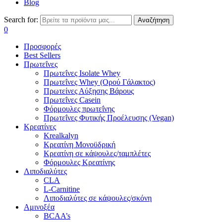
Blog
Search for:
Αναζήτηση
0
Προσφορές
Best Sellers
Πρωτεΐνες
Πρωτεΐνες Isolate Whey
Πρωτεΐνες Whey (Ορού Γάλακτος)
Πρωτείνες Αύξησης Βάρους
Πρωτεΐνες Casein
Φόρμουλες πρωτεΐνης
Πρωτεΐνες Φυτικής Προέλευσης (Vegan)
Κρεατίνες
Krealkalyn
Κρεατίνη Μονοϋδρική
Κρεατίνη σε κάψουλες/ταμπλέτες
Φόρμουλες Κρεατίνης
Λιποδιαλύτες
CLA
L-Carnitine
Λιποδιαλύτες σε κάψουλες/σκόνη
Αμινοξέα
BCAA’s