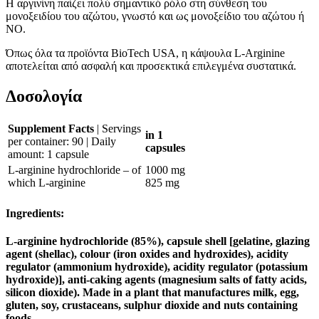
Η αργινίνη παίζει πολύ σημαντικό ρόλο στη σύνθεση του
μονοξειδίου του αζώτου, γνωστό και ως μονοξείδιο του αζώτου ή
ΝΟ.
Όπως όλα τα προϊόντα BioTech USA, η κάψουλα L-Arginine
αποτελείται από ασφαλή και προσεκτικά επιλεγμένα συστατικά.
Δοσολογία
Supplement Facts
| Servings
in 1
per container: 90 | Daily
capsules
amount: 1 capsule
L-arginine hydrochloride – of
1000 mg
which L-arginine
825 mg
Ingredients:
L-arginine hydrochloride (85%), capsule shell [gelatine, glazing
agent (shellac), colour (iron oxides and hydroxides), acidity
regulator (ammonium hydroxide), acidity regulator (potassium
hydroxide)], anti-caking agents (magnesium salts of fatty acids,
silicon dioxide). Made in a plant that manufactures milk, egg,
gluten, soy, crustaceans, sulphur dioxide and nuts containing
foods.