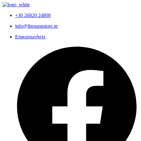
+30 26820 24808
info@thesuppstore.gr
Επικοινωνήστε