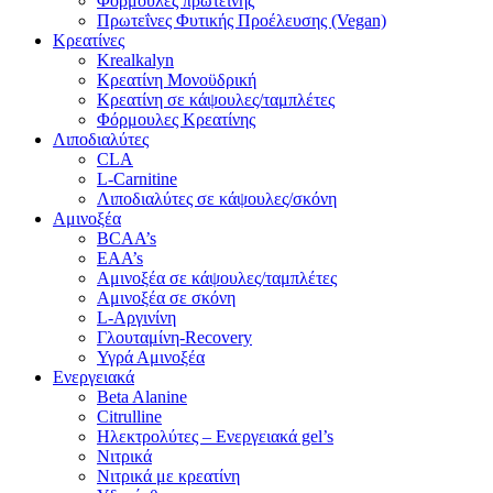
Φόρμουλες πρωτεΐνης
Πρωτεΐνες Φυτικής Προέλευσης (Vegan)
Κρεατίνες
Krealkalyn
Κρεατίνη Μονοϋδρική
Κρεατίνη σε κάψουλες/ταμπλέτες
Φόρμουλες Κρεατίνης
Λιποδιαλύτες
CLA
L-Carnitine
Λιποδιαλύτες σε κάψουλες/σκόνη
Αμινοξέα
BCAA’s
EAA’s
Αμινοξέα σε κάψουλες/ταμπλέτες
Αμινοξέα σε σκόνη
L-Αργινίνη
Γλουταμίνη-Recovery
Υγρά Αμινοξέα
Ενεργειακά
Beta Alanine
Citrulline
Ηλεκτρολύτες – Ενεργειακά gel’s
Νιτρικά
Νιτρικά με κρεατίνη