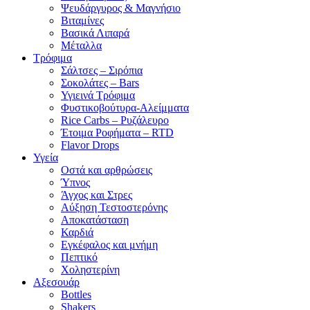
Ψευδάργυρος & Μαγνήσιο
Βιταμίνες
Βασικά Λιπαρά
Μέταλλα
Τρόφιμα
Σάλτσες – Σιρόπια
Σοκολάτες – Bars
Υγιεινά Τρόφιμα
Φυστικοβούτυρα-Αλείμματα
Rice Carbs – Ρυζάλευρο
Έτοιμα Ροφήματα – RTD
Flavor Drops
Υγεία
Οστά και αρθρώσεις
Ύπνος
Άγχος και Στρες
Αύξηση Τεστοστερόνης
Αποκατάσταση
Καρδιά
Εγκέφαλος και μνήμη
Πεπτικό
Χοληστερίνη
Αξεσουάρ
Bottles
Shakers