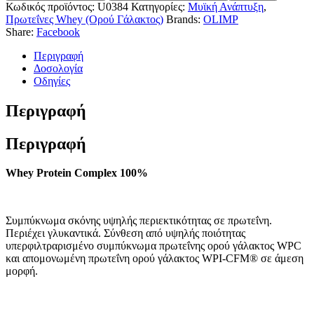
Κωδικός προϊόντος:
U0384
Κατηγορίες:
Μυϊκή Ανάπτυξη
,
Πρωτεΐνες Whey (Ορού Γάλακτος)
Brands:
OLIMP
Share:
Facebook
Περιγραφή
Δοσολογία
Οδηγίες
Περιγραφή
Περιγραφή
Whey Protein Complex 100%
Συμπύκνωμα σκόνης υψηλής περιεκτικότητας σε πρωτεΐνη.
Περιέχει γλυκαντικά. Σύνθεση από υψηλής ποιότητας
υπερφιλτραρισμένο συμπύκνωμα πρωτεΐνης ορού γάλακτος WPC
και απομονωμένη πρωτεΐνη ορού γάλακτος WPI-CFM® σε άμεση
μορφή.