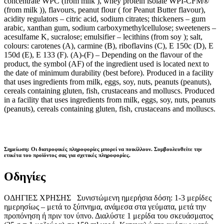
concentrate WPC (from milk ), whey protein isolate WPI-CFM®
(from milk )), flavours, peanut flour ( for Peanut Butter flavour),
acidity regulators – citric acid, sodium citrates; thickeners – gum
arabic, xanthan gum, sodium carboxymethylcellulose; sweeteners –
acesulfame K, sucralose; emulsifier – lecithins (from soy ); salt,
colours: carotenes (A), carmine (B), riboflavins (C), E 150c (D), E
150d (E), E 133 (F). (A)-(F) – Depending on the flavour of the
product, the symbol (AF) of the ingredient used is located next to
the date of minimum durability (best before). Produced in a facility
that uses ingredients from milk, eggs, soy, nuts, peanuts (peanuts),
cereals containing gluten, fish, crustaceans and molluscs. Produced
in a facility that uses ingredients from milk, eggs, soy, nuts, peanuts
(peanuts), cereals containing gluten, fish, crustaceans and molluscs.
Σημείωση: Οι διατροφικές πληροφορίες μπορεί να ποικίλλουν. Συμβουλευθείτε την
ετικέτα του προϊόντος σας για σχετικές πληροφορίες.
Οδηγίες
ΟΔΗΓΙΕΣ ΧΡΗΣΗΣ Συνιστώμενη ημερήσια δόση: 1-3 μερίδες
ημερησίως – μετά το ξύπνημα, ανάμεσα στα γεύματα, μετά την
προπόνηση ή πριν τον ύπνο. Διαλύστε 1 μερίδα του σκευάσματος