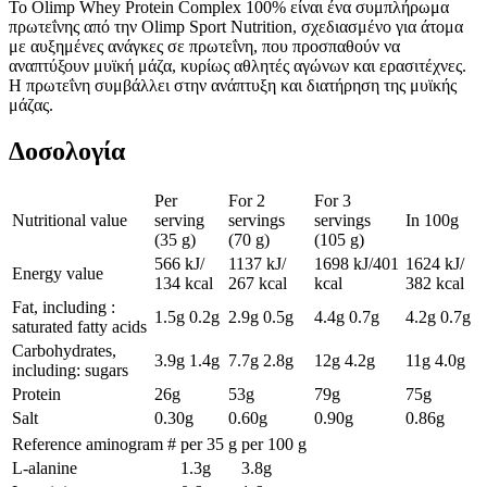
Το Olimp Whey Protein Complex 100% είναι ένα συμπλήρωμα
πρωτεΐνης από την Olimp Sport Nutrition, σχεδιασμένο για άτομα
με αυξημένες ανάγκες σε πρωτεΐνη, που προσπαθούν να
αναπτύξουν μυϊκή μάζα, κυρίως αθλητές αγώνων και ερασιτέχνες.
Η πρωτεΐνη συμβάλλει στην ανάπτυξη και διατήρηση της μυϊκής
μάζας.
Δοσολογία
Per
For 2
For 3
Nutritional value
serving
servings
servings
In 100g
(35 g)
(70 g)
(105 g)
566 kJ/
1137 kJ/
1698 kJ/401
1624 kJ/
Energy value
134 kcal
267 kcal
kcal
382 kcal
Fat, including :
1.5g 0.2g
2.9g 0.5g
4.4g 0.7g
4.2g 0.7g
saturated fatty acids
Carbohydrates,
3.9g 1.4g
7.7g 2.8g
12g 4.2g
11g 4.0g
including: sugars
Protein
26g
53g
79g
75g
Salt
0.30g
0.60g
0.90g
0.86g
Reference aminogram #
per 35 g
per 100 g
L-alanine
1.3g
3.8g