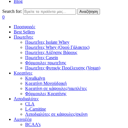
Blog
Search for:
Αναζήτηση
0
Προσφορές
Best Sellers
Πρωτεΐνες
Πρωτεΐνες Isolate Whey
Πρωτεΐνες Whey (Ορού Γάλακτος)
Πρωτείνες Αύξησης Βάρους
Πρωτεΐνες Casein
Φόρμουλες πρωτεΐνης
Πρωτεΐνες Φυτικής Προέλευσης (Vegan)
Κρεατίνες
Krealkalyn
Κρεατίνη Μονοϋδρική
Κρεατίνη σε κάψουλες/ταμπλέτες
Φόρμουλες Κρεατίνης
Λιποδιαλύτες
CLA
L-Carnitine
Λιποδιαλύτες σε κάψουλες/σκόνη
Αμινοξέα
BCAA’s