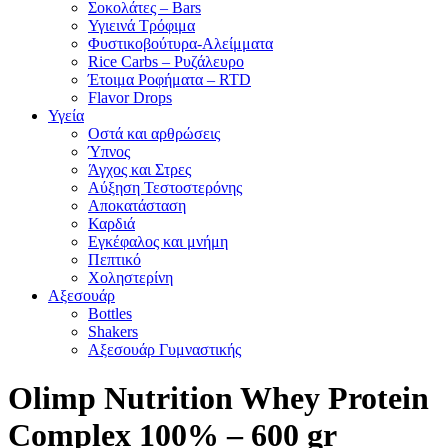
Σοκολάτες – Bars
Υγιεινά Τρόφιμα
Φυστικοβούτυρα-Αλείμματα
Rice Carbs – Ρυζάλευρο
Έτοιμα Ροφήματα – RTD
Flavor Drops
Υγεία
Οστά και αρθρώσεις
Ύπνος
Άγχος και Στρες
Αύξηση Τεστοστερόνης
Αποκατάσταση
Καρδιά
Εγκέφαλος και μνήμη
Πεπτικό
Χοληστερίνη
Αξεσουάρ
Bottles
Shakers
Αξεσουάρ Γυμναστικής
Olimp Nutrition Whey Protein
Complex 100% – 600 gr