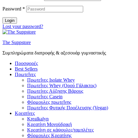
Password
*
Login
Lost your password?
The Suppstore
Συμπληρώματα διατροφής & αξεσουάρ γυμναστικής
Προσφορές
Best Sellers
Πρωτεΐνες
Πρωτεΐνες Isolate Whey
Πρωτεΐνες Whey (Ορού Γάλακτος)
Πρωτείνες Αύξησης Βάρους
Πρωτεΐνες Casein
Φόρμουλες πρωτεΐνης
Πρωτεΐνες Φυτικής Προέλευσης (Vegan)
Κρεατίνες
Krealkalyn
Κρεατίνη Μονοϋδρική
Κρεατίνη σε κάψουλες/ταμπλέτες
Φόρμουλες Κρεατίνης