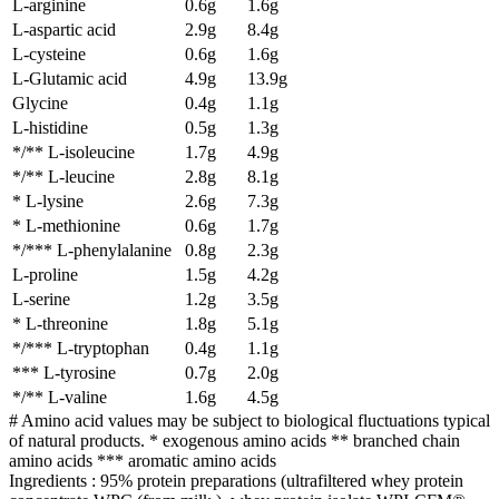
L-arginine
0.6g
1.6g
L-aspartic acid
2.9g
8.4g
L-cysteine
0.6g
1.6g
L-Glutamic acid
4.9g
13.9g
Glycine
0.4g
1.1g
L-histidine
0.5g
1.3g
*/** L-isoleucine
1.7g
4.9g
*/** L-leucine
2.8g
8.1g
* L-lysine
2.6g
7.3g
* L-methionine
0.6g
1.7g
*/*** L-phenylalanine
0.8g
2.3g
L-proline
1.5g
4.2g
L-serine
1.2g
3.5g
* L-threonine
1.8g
5.1g
*/*** L-tryptophan
0.4g
1.1g
*** L-tyrosine
0.7g
2.0g
*/** L-valine
1.6g
4.5g
# Amino acid values ​​may be subject to biological fluctuations typical
of natural products. * exogenous amino acids ** branched chain
amino acids *** aromatic amino acids
Ingredients : 95% protein preparations (ultrafiltered whey protein