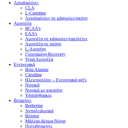
Λιποδιαλύτες
CLA
L-Carnitine
Λιποδιαλύτες σε κάψουλες/σκόνη
Αμινοξέα
BCAA’s
EAA’s
Αμινοξέα σε κάψουλες/ταμπλέτες
Αμινοξέα σε σκόνη
L-Αργινίνη
Γλουταμίνη-Recovery
Υγρά Αμινοξέα
Ενεργειακά
Beta Alanine
Citrulline
Ηλεκτρολύτες – Ενεργειακά gel’s
Νιτρικά
Νιτρικά με κρεατίνη
Υδατάνθρακες
Βιταμίνες
Berberine
Αντιοξειδωτικά
Βότανα
Μάλλια-Δέρμα-Νύχια
Πολυβιταμίνες