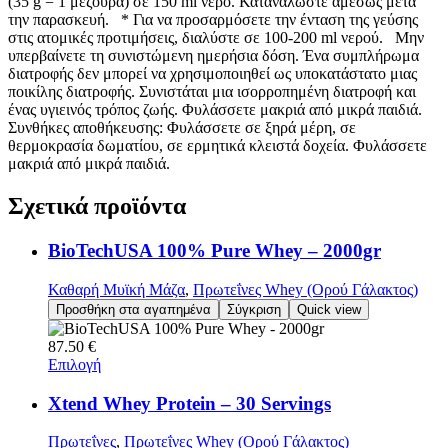
(35 g = 1 μεζούρα) σε 150 ml νερό. Καταναλώστε αμέσως μετά
την παρασκευή. * Για να προσαρμόσετε την ένταση της γεύσης
στις ατομικές προτιμήσεις, διαλύστε σε 100-200 ml νερού. Μην
υπερβαίνετε τη συνιστώμενη ημερήσια δόση. Ένα συμπλήρωμα
διατροφής δεν μπορεί να χρησιμοποιηθεί ως υποκατάστατο μιας
ποικίλης διατροφής. Συνιστάται μια ισορροπημένη διατροφή και
ένας υγιεινός τρόπος ζωής. Φυλάσσετε μακριά από μικρά παιδιά.
Συνθήκες αποθήκευσης: Φυλάσσετε σε ξηρά μέρη, σε
θερμοκρασία δωματίου, σε ερμητικά κλειστά δοχεία. Φυλάσσετε
μακριά από μικρά παιδιά.
Σχετικά
προϊόντα
BioTechUSA 100% Pure Whey – 2000gr
Καθαρή Μυϊκή Μάζα
,
Πρωτεΐνες Whey (Ορού Γάλακτος)
Προσθήκη στα αγαπημένα
Σύγκριση
Quick view
87.50
€
Επιλογή
Xtend Whey Protein – 30 Servings
Πρωτεΐνες
,
Πρωτεΐνες Whey (Ορού Γάλακτος)