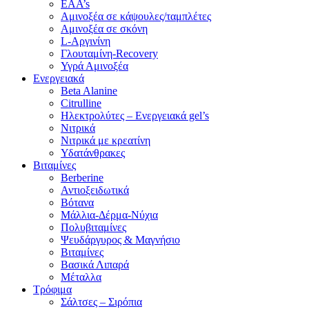
EAA’s
Αμινοξέα σε κάψουλες/ταμπλέτες
Αμινοξέα σε σκόνη
L-Αργινίνη
Γλουταμίνη-Recovery
Υγρά Αμινοξέα
Ενεργειακά
Beta Alanine
Citrulline
Ηλεκτρολύτες – Ενεργειακά gel’s
Νιτρικά
Νιτρικά με κρεατίνη
Υδατάνθρακες
Βιταμίνες
Berberine
Αντιοξειδωτικά
Βότανα
Μάλλια-Δέρμα-Νύχια
Πολυβιταμίνες
Ψευδάργυρος & Μαγνήσιο
Βιταμίνες
Βασικά Λιπαρά
Μέταλλα
Τρόφιμα
Σάλτσες – Σιρόπια