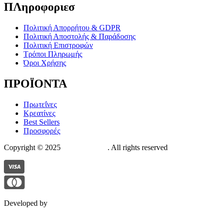
ΠΛηροφοριεσ
Πολιτική Απορρήτου & GDPR
Πολιτική Αποστολής & Παράδοσης
Πολιτική Επιστροφών
Τρόποι Πληρωμής
Όροι Χρήσης
ΠΡΟΪΟΝΤΑ
Πρωτεΐνες
Κρεατίνες
Best Sellers
Προσφορές
Copyright © 2025
The Suppstore
. All rights reserved
Developed by
Pixelistas