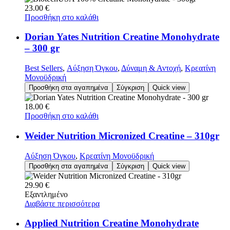
23.00
€
Προσθήκη στο καλάθι
Dorian Yates Nutrition Creatine Monohydrate
– 300 gr
Best Sellers
,
Αύξηση Όγκου
,
Δύναμη & Αντοχή
,
Κρεατίνη
Μονοϋδρική
Προσθήκη στα αγαπημένα
Σύγκριση
Quick view
18.00
€
Προσθήκη στο καλάθι
Weider Nutrition Micronized Creatine – 310gr
Αύξηση Όγκου
,
Κρεατίνη Μονοϋδρική
Προσθήκη στα αγαπημένα
Σύγκριση
Quick view
29.90
€
Εξαντλημένο
Διαβάστε περισσότερα
Applied Nutrition Creatine Monohydrate