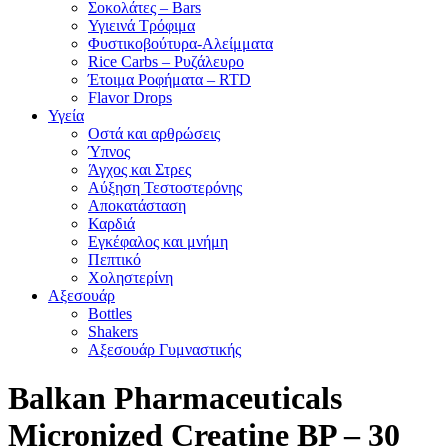
Σοκολάτες – Bars
Υγιεινά Τρόφιμα
Φυστικοβούτυρα-Αλείμματα
Rice Carbs – Ρυζάλευρο
Έτοιμα Ροφήματα – RTD
Flavor Drops
Υγεία
Οστά και αρθρώσεις
Ύπνος
Άγχος και Στρες
Αύξηση Τεστοστερόνης
Αποκατάσταση
Καρδιά
Εγκέφαλος και μνήμη
Πεπτικό
Χοληστερίνη
Αξεσουάρ
Bottles
Shakers
Αξεσουάρ Γυμναστικής
Balkan Pharmaceuticals
Micronized Creatine BP – 30