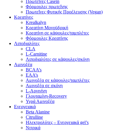
Πρωτεΐνες Casein
Φόρμουλες πρωτεΐνης
Πρωτεΐνες Φυτικής Προέλευσης (Vegan)
Κρεατίνες
Krealkalyn
Κρεατίνη Μονοϋδρική
Κρεατίνη σε κάψουλες/ταμπλέτες
Φόρμουλες Κρεατίνης
Λιποδιαλύτες
CLA
L-Carnitine
Λιποδιαλύτες σε κάψουλες/σκόνη
Αμινοξέα
BCAA’s
EAA’s
Αμινοξέα σε κάψουλες/ταμπλέτες
Αμινοξέα σε σκόνη
L-Αργινίνη
Γλουταμίνη-Recovery
Υγρά Αμινοξέα
Ενεργειακά
Beta Alanine
Citrulline
Ηλεκτρολύτες – Ενεργειακά gel’s
Νιτρικά