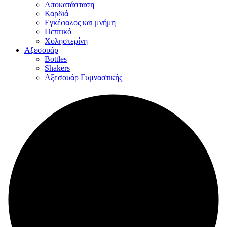
Αποκατάσταση
Καρδιά
Εγκέφαλος και μνήμη
Πεπτικό
Χοληστερίνη
Αξεσουάρ
Bottles
Shakers
Αξεσουάρ Γυμναστικής