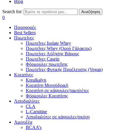
Blog
Search for:
Αναζήτηση
0
Προσφορές
Best Sellers
Πρωτεΐνες
Πρωτεΐνες Isolate Whey
Πρωτεΐνες Whey (Ορού Γάλακτος)
Πρωτείνες Αύξησης Βάρους
Πρωτεΐνες Casein
Φόρμουλες πρωτεΐνης
Πρωτεΐνες Φυτικής Προέλευσης (Vegan)
Κρεατίνες
Krealkalyn
Κρεατίνη Μονοϋδρική
Κρεατίνη σε κάψουλες/ταμπλέτες
Φόρμουλες Κρεατίνης
Λιποδιαλύτες
CLA
L-Carnitine
Λιποδιαλύτες σε κάψουλες/σκόνη
Αμινοξέα
BCAA’s