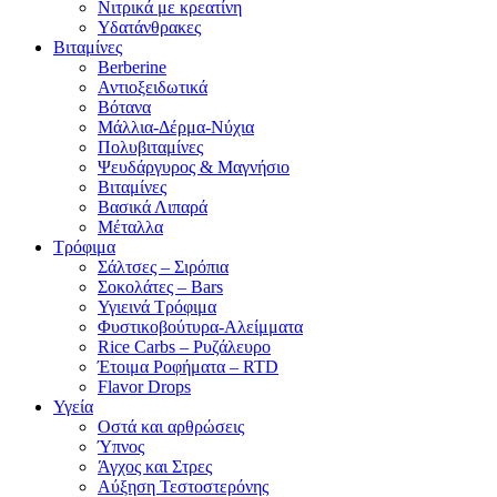
Νιτρικά με κρεατίνη
Υδατάνθρακες
Βιταμίνες
Berberine
Αντιοξειδωτικά
Βότανα
Μάλλια-Δέρμα-Νύχια
Πολυβιταμίνες
Ψευδάργυρος & Μαγνήσιο
Βιταμίνες
Βασικά Λιπαρά
Μέταλλα
Τρόφιμα
Σάλτσες – Σιρόπια
Σοκολάτες – Bars
Υγιεινά Τρόφιμα
Φυστικοβούτυρα-Αλείμματα
Rice Carbs – Ρυζάλευρο
Έτοιμα Ροφήματα – RTD
Flavor Drops
Υγεία
Οστά και αρθρώσεις
Ύπνος
Άγχος και Στρες
Αύξηση Τεστοστερόνης