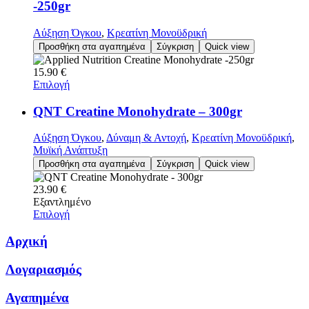
-250gr
Αύξηση Όγκου
,
Κρεατίνη Μονοϋδρική
Προσθήκη στα αγαπημένα
Σύγκριση
Quick view
15.90
€
Επιλογή
QNT Creatine Monohydrate – 300gr
Αύξηση Όγκου
,
Δύναμη & Αντοχή
,
Κρεατίνη Μονοϋδρική
,
Μυϊκή Ανάπτυξη
Προσθήκη στα αγαπημένα
Σύγκριση
Quick view
23.90
€
Εξαντλημένο
Επιλογή
Αρχική
Λογαριασμός
Αγαπημένα