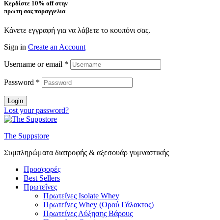
Κερδίστε 10% off στην
πρωτη σας παραγγελια
Κάνετε εγγραφή για να λάβετε το κουπόνι σας.
Sign in
Create an Account
Username or email
*
Password
*
Login
Lost your password?
The Suppstore
Συμπληρώματα διατροφής & αξεσουάρ γυμναστικής
Προσφορές
Best Sellers
Πρωτεΐνες
Πρωτεΐνες Isolate Whey
Πρωτεΐνες Whey (Ορού Γάλακτος)
Πρωτείνες Αύξησης Βάρους