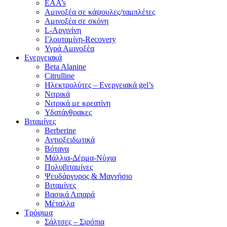
EAA’s
Αμινοξέα σε κάψουλες/ταμπλέτες
Αμινοξέα σε σκόνη
L-Αργινίνη
Γλουταμίνη-Recovery
Υγρά Αμινοξέα
Ενεργειακά
Beta Alanine
Citrulline
Ηλεκτρολύτες – Ενεργειακά gel’s
Νιτρικά
Νιτρικά με κρεατίνη
Υδατάνθρακες
Βιταμίνες
Berberine
Αντιοξειδωτικά
Βότανα
Μάλλια-Δέρμα-Νύχια
Πολυβιταμίνες
Ψευδάργυρος & Μαγνήσιο
Βιταμίνες
Βασικά Λιπαρά
Μέταλλα
Τρόφιμα
Σάλτσες – Σιρόπια