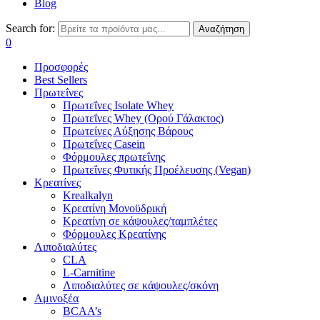
Blog
Search for:
Αναζήτηση
0
Προσφορές
Best Sellers
Πρωτεΐνες
Πρωτεΐνες Isolate Whey
Πρωτεΐνες Whey (Ορού Γάλακτος)
Πρωτείνες Αύξησης Βάρους
Πρωτεΐνες Casein
Φόρμουλες πρωτεΐνης
Πρωτεΐνες Φυτικής Προέλευσης (Vegan)
Κρεατίνες
Krealkalyn
Κρεατίνη Μονοϋδρική
Κρεατίνη σε κάψουλες/ταμπλέτες
Φόρμουλες Κρεατίνης
Λιποδιαλύτες
CLA
L-Carnitine
Λιποδιαλύτες σε κάψουλες/σκόνη
Αμινοξέα
BCAA’s