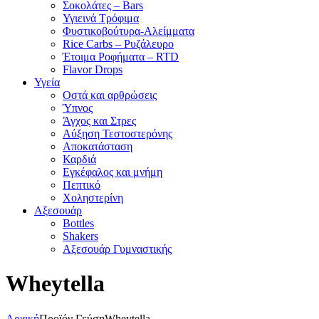
Σοκολάτες – Bars
Υγιεινά Τρόφιμα
Φυστικοβούτυρα-Αλείμματα
Rice Carbs – Ρυζάλευρο
Έτοιμα Ροφήματα – RTD
Flavor Drops
Υγεία
Οστά και αρθρώσεις
Ύπνος
Άγχος και Στρες
Αύξηση Τεστοστερόνης
Αποκατάσταση
Καρδιά
Εγκέφαλος και μνήμη
Πεπτικό
Χοληστερίνη
Αξεσουάρ
Bottles
Shakers
Αξεσουάρ Γυμναστικής
Wheytella
Αρχική
Προϊόν Γεύση
Wheytella