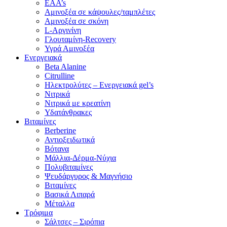
EAA’s
Αμινοξέα σε κάψουλες/ταμπλέτες
Αμινοξέα σε σκόνη
L-Αργινίνη
Γλουταμίνη-Recovery
Υγρά Αμινοξέα
Ενεργειακά
Beta Alanine
Citrulline
Ηλεκτρολύτες – Ενεργειακά gel’s
Νιτρικά
Νιτρικά με κρεατίνη
Υδατάνθρακες
Βιταμίνες
Berberine
Αντιοξειδωτικά
Βότανα
Μάλλια-Δέρμα-Νύχια
Πολυβιταμίνες
Ψευδάργυρος & Μαγνήσιο
Βιταμίνες
Βασικά Λιπαρά
Μέταλλα
Τρόφιμα
Σάλτσες – Σιρόπια