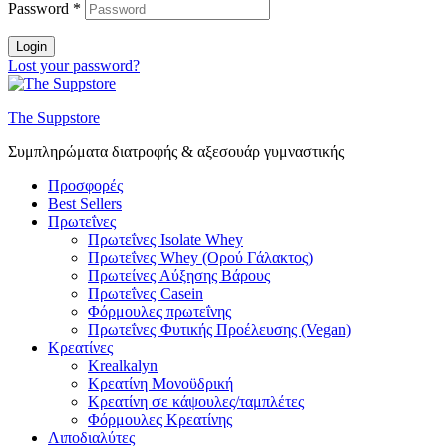
Password
*
Login
Lost your password?
The Suppstore
Συμπληρώματα διατροφής & αξεσουάρ γυμναστικής
Προσφορές
Best Sellers
Πρωτεΐνες
Πρωτεΐνες Isolate Whey
Πρωτεΐνες Whey (Ορού Γάλακτος)
Πρωτείνες Αύξησης Βάρους
Πρωτεΐνες Casein
Φόρμουλες πρωτεΐνης
Πρωτεΐνες Φυτικής Προέλευσης (Vegan)
Κρεατίνες
Krealkalyn
Κρεατίνη Μονοϋδρική
Κρεατίνη σε κάψουλες/ταμπλέτες
Φόρμουλες Κρεατίνης
Λιποδιαλύτες