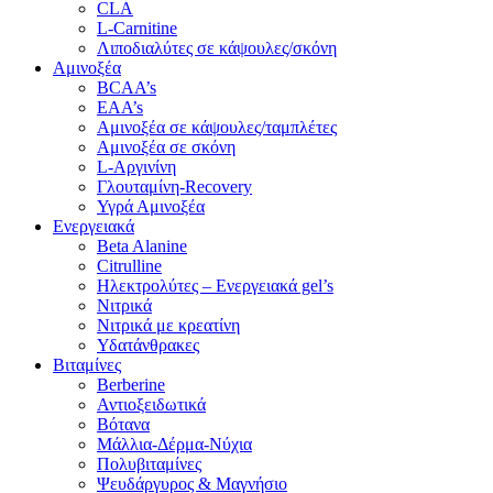
CLA
L-Carnitine
Λιποδιαλύτες σε κάψουλες/σκόνη
Αμινοξέα
BCAA’s
EAA’s
Αμινοξέα σε κάψουλες/ταμπλέτες
Αμινοξέα σε σκόνη
L-Αργινίνη
Γλουταμίνη-Recovery
Υγρά Αμινοξέα
Ενεργειακά
Beta Alanine
Citrulline
Ηλεκτρολύτες – Ενεργειακά gel’s
Νιτρικά
Νιτρικά με κρεατίνη
Υδατάνθρακες
Βιταμίνες
Berberine
Αντιοξειδωτικά
Βότανα
Μάλλια-Δέρμα-Νύχια
Πολυβιταμίνες
Ψευδάργυρος & Μαγνήσιο