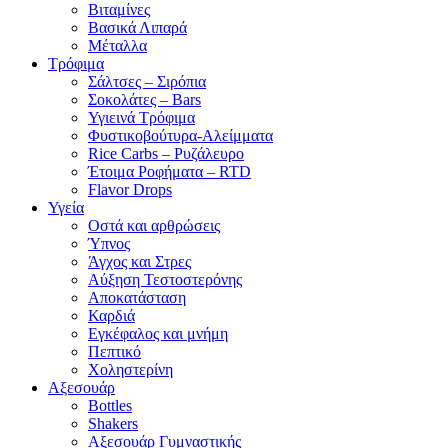
Βιταμίνες
Βασικά Λιπαρά
Μέταλλα
Τρόφιμα
Σάλτσες – Σιρόπια
Σοκολάτες – Bars
Υγιεινά Τρόφιμα
Φυστικοβούτυρα-Αλείμματα
Rice Carbs – Ρυζάλευρο
Έτοιμα Ροφήματα – RTD
Flavor Drops
Υγεία
Οστά και αρθρώσεις
Ύπνος
Άγχος και Στρες
Αύξηση Τεστοστερόνης
Αποκατάσταση
Καρδιά
Εγκέφαλος και μνήμη
Πεπτικό
Χοληστερίνη
Αξεσουάρ
Bottles
Shakers
Αξεσουάρ Γυμναστικής