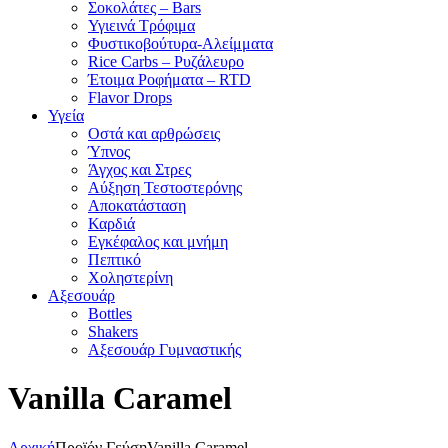
Σοκολάτες – Bars
Υγιεινά Τρόφιμα
Φυστικοβούτυρα-Αλείμματα
Rice Carbs – Ρυζάλευρο
Έτοιμα Ροφήματα – RTD
Flavor Drops
Υγεία
Οστά και αρθρώσεις
Ύπνος
Άγχος και Στρες
Αύξηση Τεστοστερόνης
Αποκατάσταση
Καρδιά
Εγκέφαλος και μνήμη
Πεπτικό
Χοληστερίνη
Αξεσουάρ
Bottles
Shakers
Αξεσουάρ Γυμναστικής
Vanilla Caramel
Αρχική
Προϊόν Γεύση
Vanilla Caramel