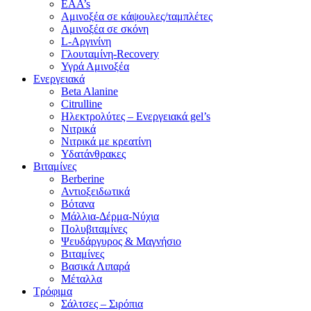
EAA’s
Αμινοξέα σε κάψουλες/ταμπλέτες
Αμινοξέα σε σκόνη
L-Αργινίνη
Γλουταμίνη-Recovery
Υγρά Αμινοξέα
Ενεργειακά
Beta Alanine
Citrulline
Ηλεκτρολύτες – Ενεργειακά gel’s
Νιτρικά
Νιτρικά με κρεατίνη
Υδατάνθρακες
Βιταμίνες
Berberine
Αντιοξειδωτικά
Βότανα
Μάλλια-Δέρμα-Νύχια
Πολυβιταμίνες
Ψευδάργυρος & Μαγνήσιο
Βιταμίνες
Βασικά Λιπαρά
Μέταλλα
Τρόφιμα
Σάλτσες – Σιρόπια