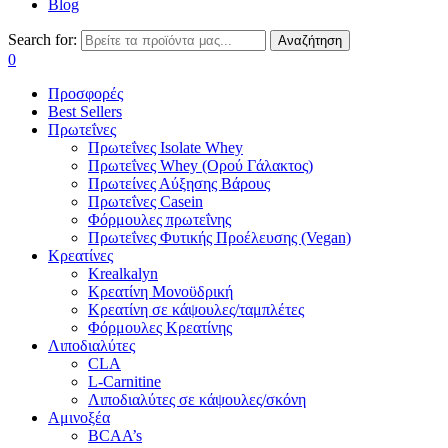
Blog
Search for:
Αναζήτηση
0
Προσφορές
Best Sellers
Πρωτεΐνες
Πρωτεΐνες Isolate Whey
Πρωτεΐνες Whey (Ορού Γάλακτος)
Πρωτείνες Αύξησης Βάρους
Πρωτεΐνες Casein
Φόρμουλες πρωτεΐνης
Πρωτεΐνες Φυτικής Προέλευσης (Vegan)
Κρεατίνες
Krealkalyn
Κρεατίνη Μονοϋδρική
Κρεατίνη σε κάψουλες/ταμπλέτες
Φόρμουλες Κρεατίνης
Λιποδιαλύτες
CLA
L-Carnitine
Λιποδιαλύτες σε κάψουλες/σκόνη
Αμινοξέα
BCAA’s