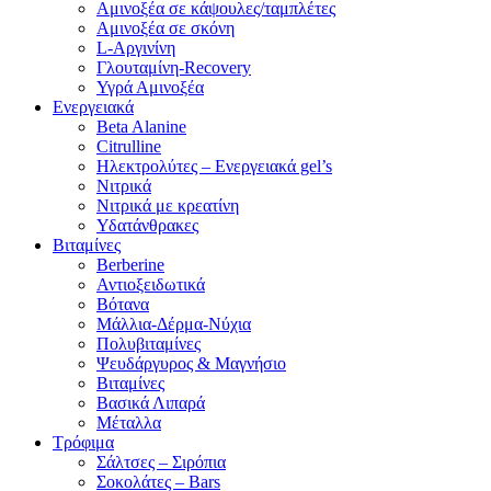
Αμινοξέα σε κάψουλες/ταμπλέτες
Αμινοξέα σε σκόνη
L-Αργινίνη
Γλουταμίνη-Recovery
Υγρά Αμινοξέα
Ενεργειακά
Beta Alanine
Citrulline
Ηλεκτρολύτες – Ενεργειακά gel’s
Νιτρικά
Νιτρικά με κρεατίνη
Υδατάνθρακες
Βιταμίνες
Berberine
Αντιοξειδωτικά
Βότανα
Μάλλια-Δέρμα-Νύχια
Πολυβιταμίνες
Ψευδάργυρος & Μαγνήσιο
Βιταμίνες
Βασικά Λιπαρά
Μέταλλα
Τρόφιμα
Σάλτσες – Σιρόπια
Σοκολάτες – Bars