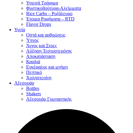
Υγιεινά Τρόφιμα
Φυστικοβούτυρα-Αλείμματα
Rice Carbs – Ρυζάλευρο
Έτοιμα Ροφήματα – RTD
Flavor Drops
Υγεία
Οστά και αρθρώσεις
Ύπνος
Άγχος και Στρες
Αύξηση Τεστοστερόνης
Αποκατάσταση
Καρδιά
Εγκέφαλος και μνήμη
Πεπτικό
Χοληστερίνη
Αξεσουάρ
Bottles
Shakers
Αξεσουάρ Γυμναστικής