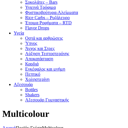
Σοκολάτες – Bars
Υγιεινά Τρόφιμα
Φυστικοβούτυρα-Αλείμματα
Rice Carbs – Ρυζάλευρο
Έτοιμα Ροφήματα – RTD
Flavor Drops
Υγεία
Οστά και αρθρώσεις
Ύπνος
Άγχος και Στρες
Αύξηση Τεστοστερόνης
Αποκατάσταση
Καρδιά
Εγκέφαλος και μνήμη
Πεπτικό
Χοληστερίνη
Αξεσουάρ
Bottles
Shakers
Αξεσουάρ Γυμναστικής
Multicolour
Αρχική
Προϊόν Γεύση
Multicolour