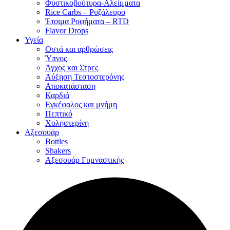
Φυστικοβούτυρα-Αλείμματα
Rice Carbs – Ρυζάλευρο
Έτοιμα Ροφήματα – RTD
Flavor Drops
Υγεία
Οστά και αρθρώσεις
Ύπνος
Άγχος και Στρες
Αύξηση Τεστοστερόνης
Αποκατάσταση
Καρδιά
Εγκέφαλος και μνήμη
Πεπτικό
Χοληστερίνη
Αξεσουάρ
Bottles
Shakers
Αξεσουάρ Γυμναστικής