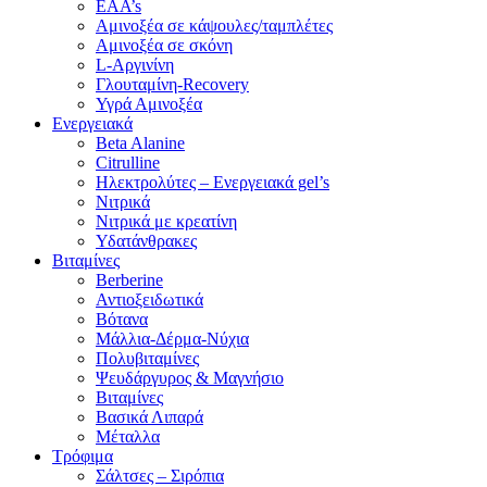
EAA’s
Αμινοξέα σε κάψουλες/ταμπλέτες
Αμινοξέα σε σκόνη
L-Αργινίνη
Γλουταμίνη-Recovery
Υγρά Αμινοξέα
Ενεργειακά
Beta Alanine
Citrulline
Ηλεκτρολύτες – Ενεργειακά gel’s
Νιτρικά
Νιτρικά με κρεατίνη
Υδατάνθρακες
Βιταμίνες
Berberine
Αντιοξειδωτικά
Βότανα
Μάλλια-Δέρμα-Νύχια
Πολυβιταμίνες
Ψευδάργυρος & Μαγνήσιο
Βιταμίνες
Βασικά Λιπαρά
Μέταλλα
Τρόφιμα
Σάλτσες – Σιρόπια