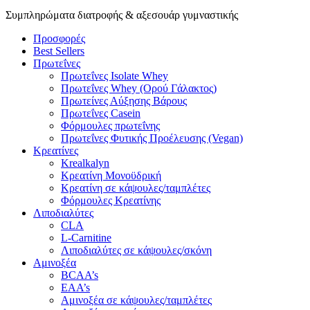
Συμπληρώματα διατροφής & αξεσουάρ γυμναστικής
Προσφορές
Best Sellers
Πρωτεΐνες
Πρωτεΐνες Isolate Whey
Πρωτεΐνες Whey (Ορού Γάλακτος)
Πρωτείνες Αύξησης Βάρους
Πρωτεΐνες Casein
Φόρμουλες πρωτεΐνης
Πρωτεΐνες Φυτικής Προέλευσης (Vegan)
Κρεατίνες
Krealkalyn
Κρεατίνη Μονοϋδρική
Κρεατίνη σε κάψουλες/ταμπλέτες
Φόρμουλες Κρεατίνης
Λιποδιαλύτες
CLA
L-Carnitine
Λιποδιαλύτες σε κάψουλες/σκόνη
Αμινοξέα
BCAA’s
EAA’s
Αμινοξέα σε κάψουλες/ταμπλέτες