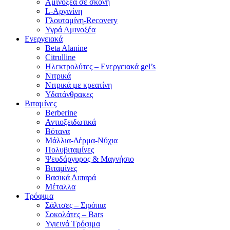
Αμινοξέα σε σκόνη
L-Αργινίνη
Γλουταμίνη-Recovery
Υγρά Αμινοξέα
Ενεργειακά
Beta Alanine
Citrulline
Ηλεκτρολύτες – Ενεργειακά gel’s
Νιτρικά
Νιτρικά με κρεατίνη
Υδατάνθρακες
Βιταμίνες
Berberine
Αντιοξειδωτικά
Βότανα
Μάλλια-Δέρμα-Νύχια
Πολυβιταμίνες
Ψευδάργυρος & Μαγνήσιο
Βιταμίνες
Βασικά Λιπαρά
Μέταλλα
Τρόφιμα
Σάλτσες – Σιρόπια
Σοκολάτες – Bars
Υγιεινά Τρόφιμα