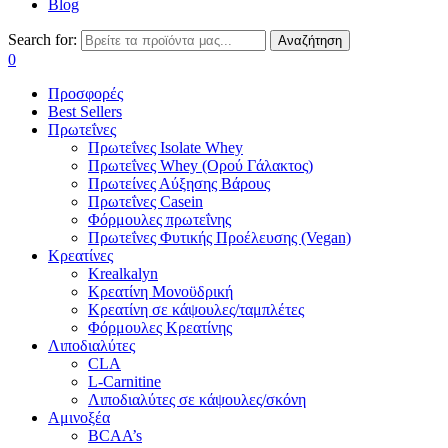
Blog
Search for:
Αναζήτηση
0
Προσφορές
Best Sellers
Πρωτεΐνες
Πρωτεΐνες Isolate Whey
Πρωτεΐνες Whey (Ορού Γάλακτος)
Πρωτείνες Αύξησης Βάρους
Πρωτεΐνες Casein
Φόρμουλες πρωτεΐνης
Πρωτεΐνες Φυτικής Προέλευσης (Vegan)
Κρεατίνες
Krealkalyn
Κρεατίνη Μονοϋδρική
Κρεατίνη σε κάψουλες/ταμπλέτες
Φόρμουλες Κρεατίνης
Λιποδιαλύτες
CLA
L-Carnitine
Λιποδιαλύτες σε κάψουλες/σκόνη
Αμινοξέα
BCAA’s