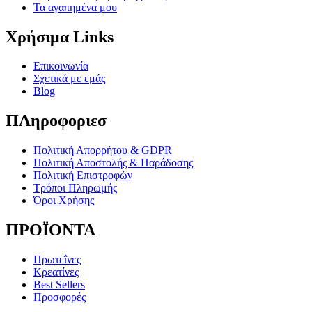
Τα αγαπημένα μου
Χρήσιμα Links
Επικοινωνία
Σχετικά με εμάς
Blog
ΠΛηροφοριεσ
Πολιτική Απορρήτου & GDPR
Πολιτική Αποστολής & Παράδοσης
Πολιτική Επιστροφών
Τρόποι Πληρωμής
Όροι Χρήσης
ΠΡΟΪΟΝΤΑ
Πρωτεΐνες
Κρεατίνες
Best Sellers
Προσφορές