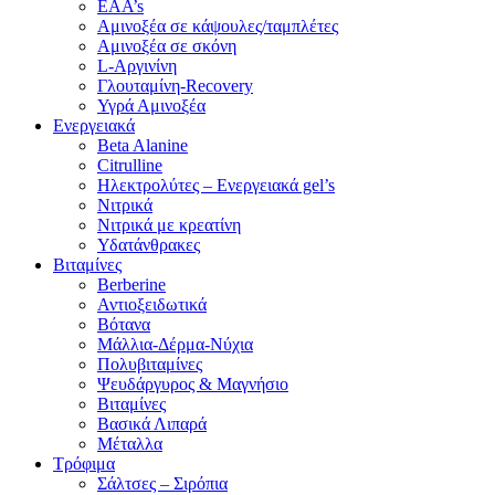
EAA’s
Αμινοξέα σε κάψουλες/ταμπλέτες
Αμινοξέα σε σκόνη
L-Αργινίνη
Γλουταμίνη-Recovery
Υγρά Αμινοξέα
Ενεργειακά
Beta Alanine
Citrulline
Ηλεκτρολύτες – Ενεργειακά gel’s
Νιτρικά
Νιτρικά με κρεατίνη
Υδατάνθρακες
Βιταμίνες
Berberine
Αντιοξειδωτικά
Βότανα
Μάλλια-Δέρμα-Νύχια
Πολυβιταμίνες
Ψευδάργυρος & Μαγνήσιο
Βιταμίνες
Βασικά Λιπαρά
Μέταλλα
Τρόφιμα
Σάλτσες – Σιρόπια