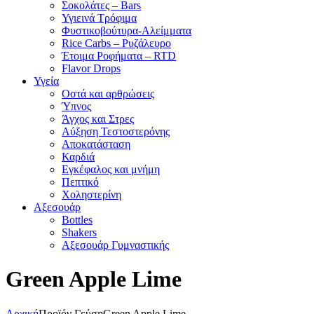
Σοκολάτες – Bars
Υγιεινά Τρόφιμα
Φυστικοβούτυρα-Αλείμματα
Rice Carbs – Ρυζάλευρο
Έτοιμα Ροφήματα – RTD
Flavor Drops
Υγεία
Οστά και αρθρώσεις
Ύπνος
Άγχος και Στρες
Αύξηση Τεστοστερόνης
Αποκατάσταση
Καρδιά
Εγκέφαλος και μνήμη
Πεπτικό
Χοληστερίνη
Αξεσουάρ
Bottles
Shakers
Αξεσουάρ Γυμναστικής
Green Apple Lime
Αρχική
Προϊόν Γεύση
Green Apple Lime