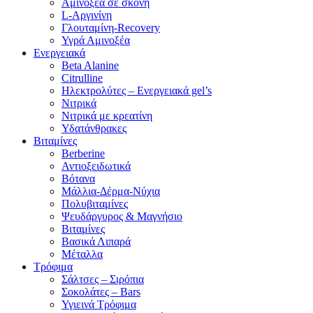
Αμινοξέα σε σκόνη
L-Αργινίνη
Γλουταμίνη-Recovery
Υγρά Αμινοξέα
Ενεργειακά
Beta Alanine
Citrulline
Ηλεκτρολύτες – Ενεργειακά gel’s
Νιτρικά
Νιτρικά με κρεατίνη
Υδατάνθρακες
Βιταμίνες
Berberine
Αντιοξειδωτικά
Βότανα
Μάλλια-Δέρμα-Νύχια
Πολυβιταμίνες
Ψευδάργυρος & Μαγνήσιο
Βιταμίνες
Βασικά Λιπαρά
Μέταλλα
Τρόφιμα
Σάλτσες – Σιρόπια
Σοκολάτες – Bars
Υγιεινά Τρόφιμα