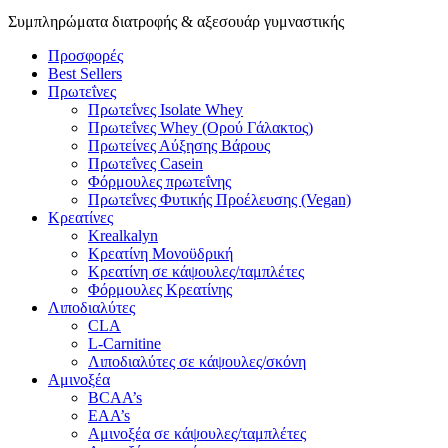
Συμπληρώματα διατροφής & αξεσουάρ γυμναστικής
Προσφορές
Best Sellers
Πρωτεΐνες
Πρωτεΐνες Isolate Whey
Πρωτεΐνες Whey (Ορού Γάλακτος)
Πρωτείνες Αύξησης Βάρους
Πρωτεΐνες Casein
Φόρμουλες πρωτεΐνης
Πρωτεΐνες Φυτικής Προέλευσης (Vegan)
Κρεατίνες
Krealkalyn
Κρεατίνη Μονοϋδρική
Κρεατίνη σε κάψουλες/ταμπλέτες
Φόρμουλες Κρεατίνης
Λιποδιαλύτες
CLA
L-Carnitine
Λιποδιαλύτες σε κάψουλες/σκόνη
Αμινοξέα
BCAA’s
EAA’s
Αμινοξέα σε κάψουλες/ταμπλέτες