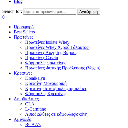
Blog
Search for:
Αναζήτηση
0
Προσφορές
Best Sellers
Πρωτεΐνες
Πρωτεΐνες Isolate Whey
Πρωτεΐνες Whey (Ορού Γάλακτος)
Πρωτείνες Αύξησης Βάρους
Πρωτεΐνες Casein
Φόρμουλες πρωτεΐνης
Πρωτεΐνες Φυτικής Προέλευσης (Vegan)
Κρεατίνες
Krealkalyn
Κρεατίνη Μονοϋδρική
Κρεατίνη σε κάψουλες/ταμπλέτες
Φόρμουλες Κρεατίνης
Λιποδιαλύτες
CLA
L-Carnitine
Λιποδιαλύτες σε κάψουλες/σκόνη
Αμινοξέα
BCAA’s