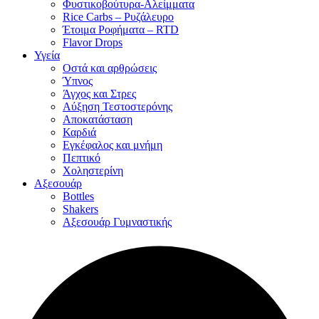
Φυστικοβούτυρα-Αλείμματα
Rice Carbs – Ρυζάλευρο
Έτοιμα Ροφήματα – RTD
Flavor Drops
Υγεία
Οστά και αρθρώσεις
Ύπνος
Άγχος και Στρες
Αύξηση Τεστοστερόνης
Αποκατάσταση
Καρδιά
Εγκέφαλος και μνήμη
Πεπτικό
Χοληστερίνη
Αξεσουάρ
Bottles
Shakers
Αξεσουάρ Γυμναστικής