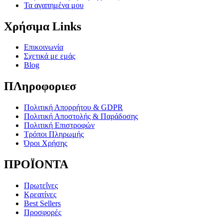
Τα αγαπημένα μου
Χρήσιμα Links
Επικοινωνία
Σχετικά με εμάς
Blog
ΠΛηροφοριεσ
Πολιτική Απορρήτου & GDPR
Πολιτική Αποστολής & Παράδοσης
Πολιτική Επιστροφών
Τρόποι Πληρωμής
Όροι Χρήσης
ΠΡΟΪΟΝΤΑ
Πρωτεΐνες
Κρεατίνες
Best Sellers
Προσφορές