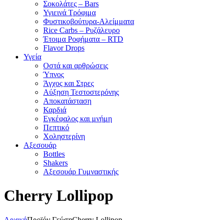
Σοκολάτες – Bars
Υγιεινά Τρόφιμα
Φυστικοβούτυρα-Αλείμματα
Rice Carbs – Ρυζάλευρο
Έτοιμα Ροφήματα – RTD
Flavor Drops
Υγεία
Οστά και αρθρώσεις
Ύπνος
Άγχος και Στρες
Αύξηση Τεστοστερόνης
Αποκατάσταση
Καρδιά
Εγκέφαλος και μνήμη
Πεπτικό
Χοληστερίνη
Αξεσουάρ
Bottles
Shakers
Αξεσουάρ Γυμναστικής
Cherry Lollipop
Αρχική
Προϊόν Γεύση
Cherry Lollipop