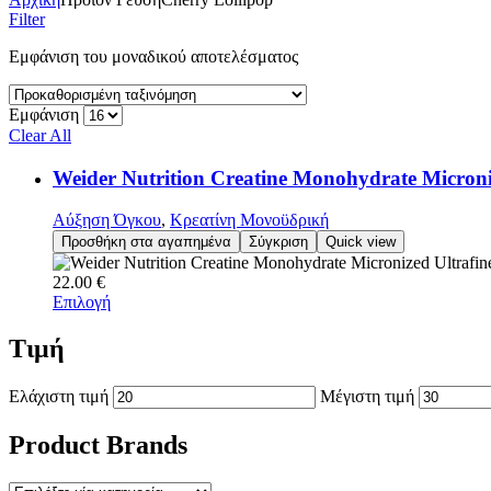
Filter
Εμφάνιση του μοναδικού αποτελέσματος
Εμφάνιση
Clear All
Weider Nutrition Creatine Monohydrate Microni
Αύξηση Όγκου
,
Κρεατίνη Μονοϋδρική
Προσθήκη στα αγαπημένα
Σύγκριση
Quick view
22.00
€
Επιλογή
Τιμή
Ελάχιστη τιμή
Μέγιστη τιμή
Product Brands