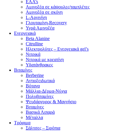
EAA’s
Αμινοξέα σε κάψουλες/ταμπλέτες
Αμινοξέα σε σκόνη
L-Αργινίνη
Γλουταμίνη-Recovery
Υγρά Αμινοξέα
Ενεργειακά
Beta Alanine
Citrulline
Ηλεκτρολύτες – Ενεργειακά gel’s
Νιτρικά
Νιτρικά με κρεατίνη
Υδατάνθρακες
Βιταμίνες
Berberine
Αντιοξειδωτικά
Βότανα
Μάλλια-Δέρμα-Νύχια
Πολυβιταμίνες
Ψευδάργυρος & Μαγνήσιο
Βιταμίνες
Βασικά Λιπαρά
Μέταλλα
Τρόφιμα
Σάλτσες – Σιρόπια