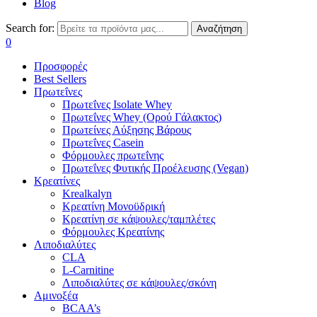
Blog
Search for:
Αναζήτηση
0
Προσφορές
Best Sellers
Πρωτεΐνες
Πρωτεΐνες Isolate Whey
Πρωτεΐνες Whey (Ορού Γάλακτος)
Πρωτείνες Αύξησης Βάρους
Πρωτεΐνες Casein
Φόρμουλες πρωτεΐνης
Πρωτεΐνες Φυτικής Προέλευσης (Vegan)
Κρεατίνες
Krealkalyn
Κρεατίνη Μονοϋδρική
Κρεατίνη σε κάψουλες/ταμπλέτες
Φόρμουλες Κρεατίνης
Λιποδιαλύτες
CLA
L-Carnitine
Λιποδιαλύτες σε κάψουλες/σκόνη
Αμινοξέα
BCAA’s