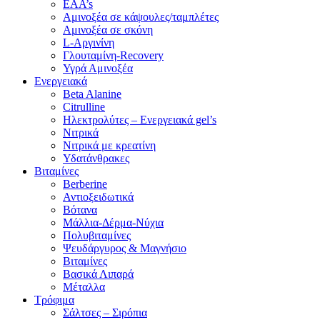
EAA’s
Αμινοξέα σε κάψουλες/ταμπλέτες
Αμινοξέα σε σκόνη
L-Αργινίνη
Γλουταμίνη-Recovery
Υγρά Αμινοξέα
Ενεργειακά
Beta Alanine
Citrulline
Ηλεκτρολύτες – Ενεργειακά gel’s
Νιτρικά
Νιτρικά με κρεατίνη
Υδατάνθρακες
Βιταμίνες
Berberine
Αντιοξειδωτικά
Βότανα
Μάλλια-Δέρμα-Νύχια
Πολυβιταμίνες
Ψευδάργυρος & Μαγνήσιο
Βιταμίνες
Βασικά Λιπαρά
Μέταλλα
Τρόφιμα
Σάλτσες – Σιρόπια