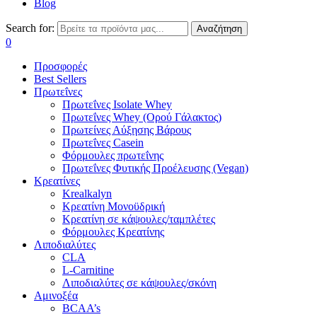
Blog
Search for:
Αναζήτηση
0
Προσφορές
Best Sellers
Πρωτεΐνες
Πρωτεΐνες Isolate Whey
Πρωτεΐνες Whey (Ορού Γάλακτος)
Πρωτείνες Αύξησης Βάρους
Πρωτεΐνες Casein
Φόρμουλες πρωτεΐνης
Πρωτεΐνες Φυτικής Προέλευσης (Vegan)
Κρεατίνες
Krealkalyn
Κρεατίνη Μονοϋδρική
Κρεατίνη σε κάψουλες/ταμπλέτες
Φόρμουλες Κρεατίνης
Λιποδιαλύτες
CLA
L-Carnitine
Λιποδιαλύτες σε κάψουλες/σκόνη
Αμινοξέα
BCAA’s