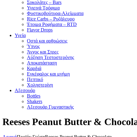
Σοκολάτες – Bars
Υγιεινά Τρόφιμα
Φυστικοβούτυρα-Αλείμματα
Rice Carbs – Ρυζάλευρο
Έτοιμα Ροφήματα – RTD
Flavor Drops
Υγεία
Οστά και αρθρώσεις
Ύπνος
Άγχος και Στρες
Αύξηση Τεστοστερόνης
Αποκατάσταση
Καρδιά
Εγκέφαλος και μνήμη
Πεπτικό
Χοληστερίνη
Αξεσουάρ
Bottles
Shakers
Αξεσουάρ Γυμναστικής
Reeses Peanut Butter & Chocol
Αρχική
Προϊόν Γεύση
Reeses Peanut Butter & Chocolate